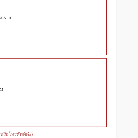
tock_m
ct
หรือโทรศัพท์ค่ะ)