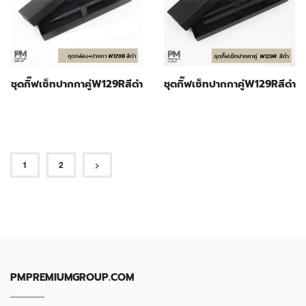
ชุดกิ๊ฟเซ็ทปากกาคู่W129Rสีดำ
ชุดกิ๊ฟเซ็ทปากกาคู่W129Rสีดำ
1
2
>
PMPREMIUMGROUP.COM