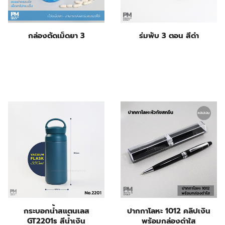
กล่องตัดเม็ดยา 3
ร่มพับ 3 ตอน สีดำ
กระบอกน้ำสแตนเลส
ปากกาโลหะ 1012 คลิปเงิน
GT2201s สีน้ำเงิน
พร้อมกล่องดำใส