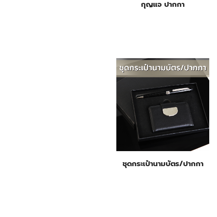
กุญแจ ปากกา
ชุดกระเป๋านามบัตร/ปากกา