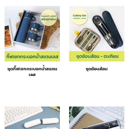
ชุดกิ๊ฟเซทกระบอกน้ำสแตน
ชุดช้อนส้อม
เลส