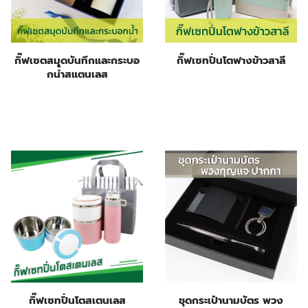
กิ๊ฟเซตสมุดบันทึกและกระบอ
กิ๊ฟเซทปิ่นโตฟางข้าวสาลี
กน้ำสแตนเลส
ชุดกระเป๋านามบัตร พวง
กิ๊ฟเซทปิ่นโตสเตนเลส