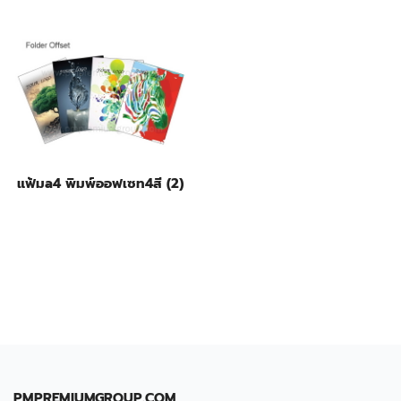
แฟ้มa4 พิมพ์ออฟเซท4สี (2)
PMPREMIUMGROUP.COM