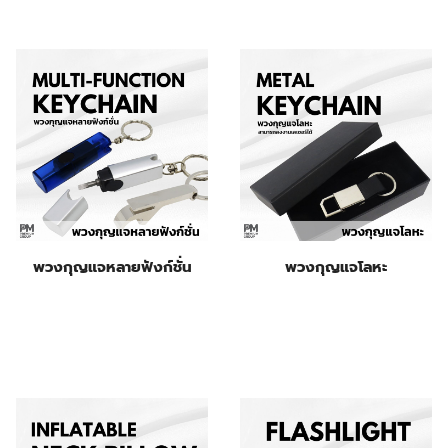
พวงกุญแจหลายฟังก์ชั่น
พวงกุญแจโลหะ