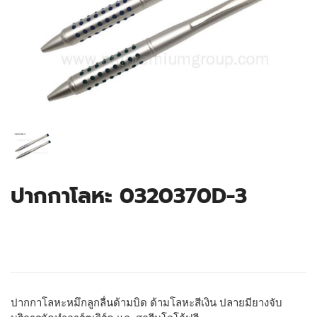
ปากกาโลหะ 0320370D-3
ปากกาโลหะหมึกลูกลื่นด้ามบิด ด้ามโลหะสีเงิน ปลายมียางจับ