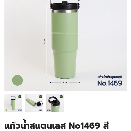
แก้วน้ำสแตนเลส No1469 สี