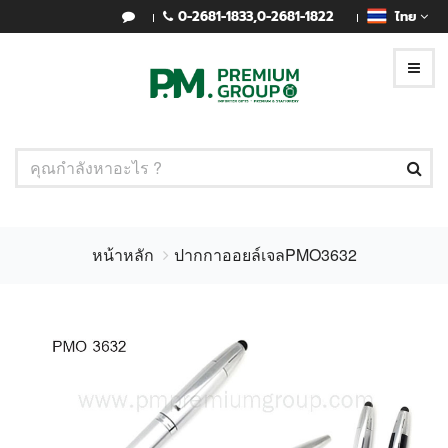
0-2681-1833
,
0-2681-1822
ไทย
หน้าหลัก
ปากกาออยล์เจลPMO3632