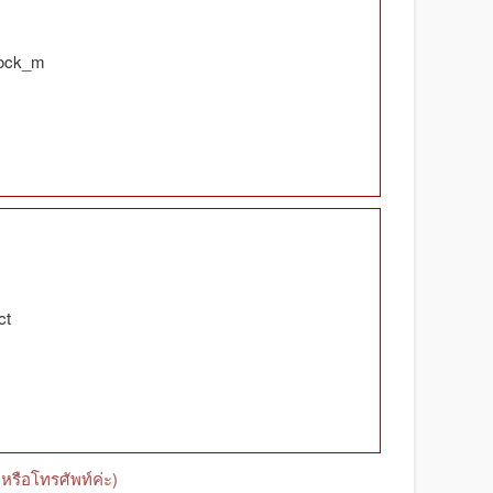
tock_m
ct
หรือโทรศัพท์ค่ะ)