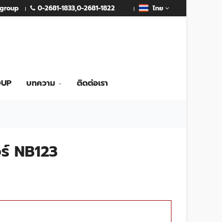
0-2681-1833
,
0-2681-1822
mgroup
ไทย
OUP
บทความ
ติดต่อเรา
ร์ NB123