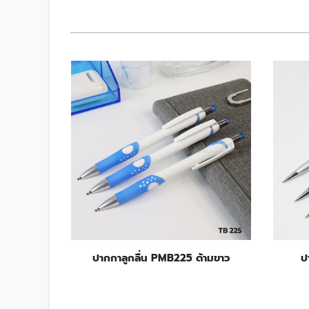
44
ปากกาลูกลื่น PMB225 ด้ามขาว
ป