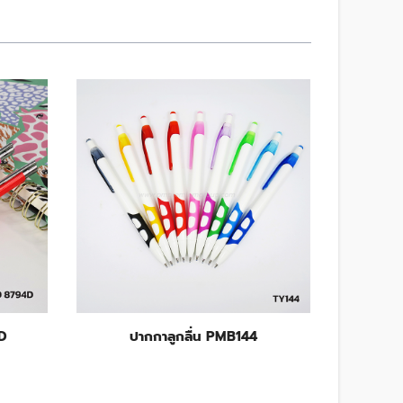
D
ปากกาลูกลื่น PMB144
ปากกา