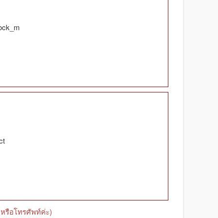
tock_m
ct
หรือโทรศัพท์ค่ะ)