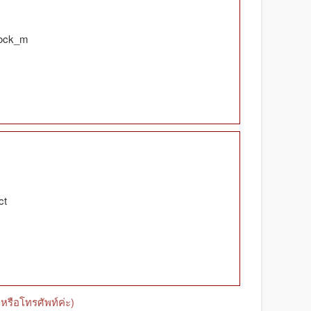
tock_m
ct
หรือโทรศัพท์ค่ะ)