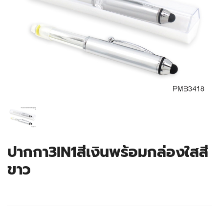
ปากกา3IN1สีเงินพร้อมกล่องใสสี
ขาว