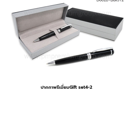
ปากกาพรีเมี่ยมGift set4-2