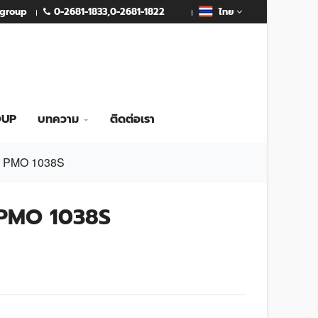
0-2681-1833
,
0-2681-1822
mgroup
ไทย
OUP
บทความ
ติดต่อเรา
ัน PMO 1038S
น PMO 1038S