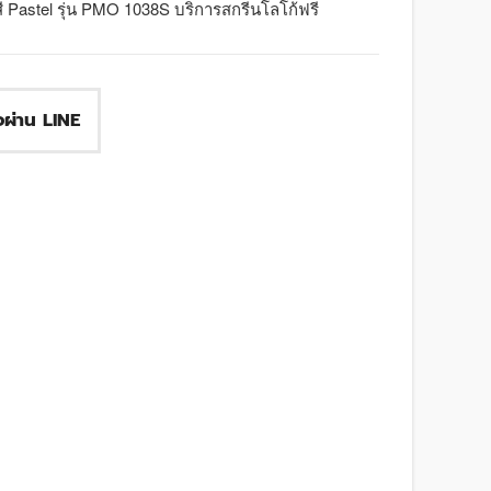
ี Pastel รุ่น PMO 1038S บริการสกรีนโลโก้ฟรี
ื้อผ่าน LINE