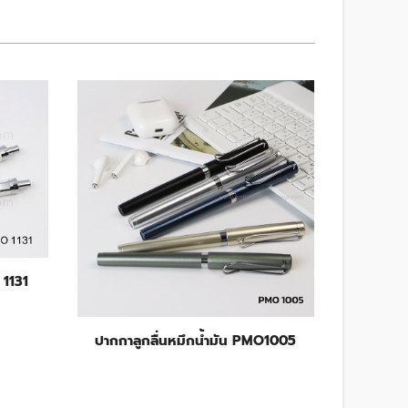
 1131
ปากกาลูกลื่นหมึกน้ำมัน PMO1005
ปากกาลู