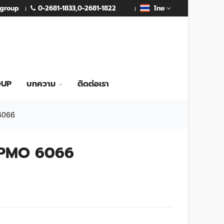
0-2681-1833
,
0-2681-1822
mgroup
ไทย
OUP
บทความ
ติดต่อเรา
6066
ัน PMO 6066