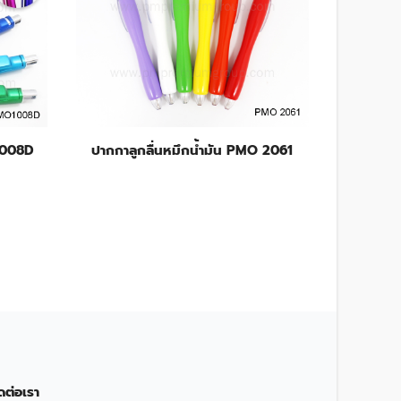
O1008D
ปากกาลูกลื่นหมึกน้ำมัน PMO 2061
ปากกาลูกล
ดต่อเรา