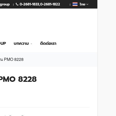
0-2681-1833
,
0-2681-1822
mgroup
ไทย
OUP
บทความ
ติดต่อเรา
มัน PMO 8228
น PMO 8228