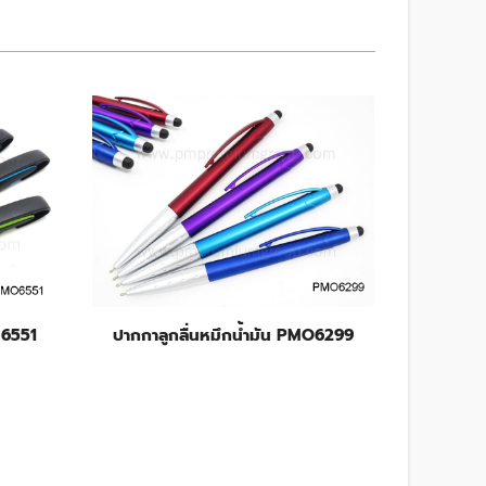
 6551
ปากกาลูกลื่นหมึกน้ำมัน PMO6299
ปากกาล