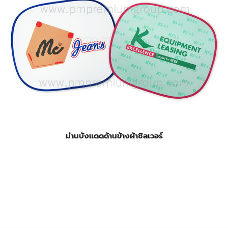
ม่านบังแดดด้านข้างผ้าซิลเวอร์