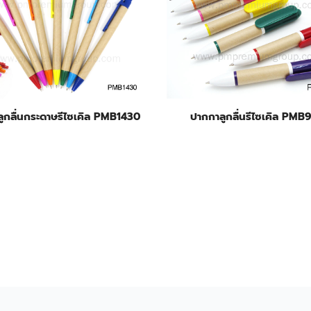
ูกลื่นกระดาษรีไซเคิล PMB1430
ปากกาลูกลื่นรีไซเคิล PMB