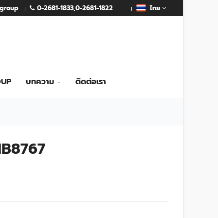
0-2681-1833
,
0-2681-1822
mgroup
ไทย
OUP
บทความ
ติดต่อเรา
PMB8767