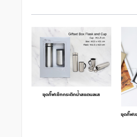
ชุดกิ๊ฟเซ็ทกระติกน้ำสแตนลเส
ชุดกิ๊