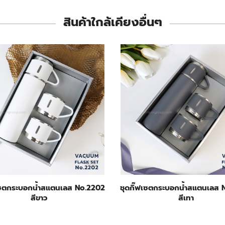
สินค้าใกล้เคียงอื่นๆ
ฟเซตกระบอกน้ำสแตนเลส No.2202
ชุดกิ๊ฟเซตกระบอกน้ำสแตนเลส 
สีขาว
สีเทา