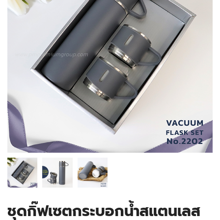
ชุดกิ๊ฟเซตกระบอกน้ำสแตนเลส