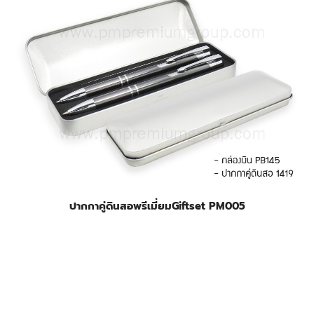
ปากกาคู่ดินสอพรีเมี่ยมGiftset PM005