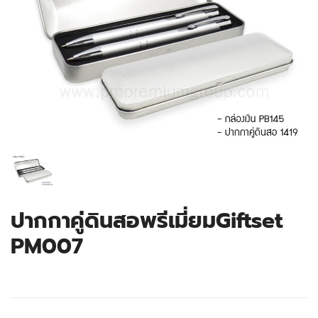
ปากกาคู่ดินสอพรีเมี่ยมGiftset
PM007