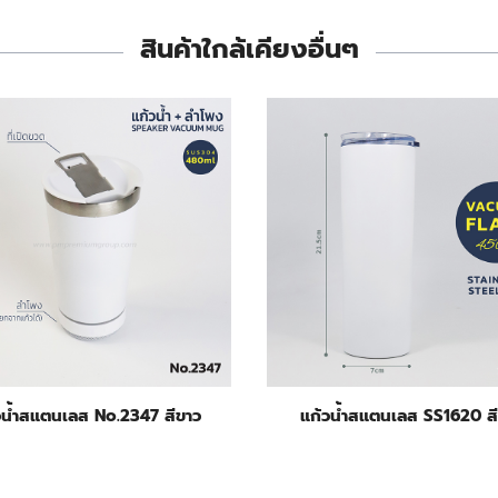
สินค้าใกล้เคียงอื่นๆ
วน้ำสแตนเลส No.2347 สีขาว
แก้วน้ำสแตนเลส SS1620 ส