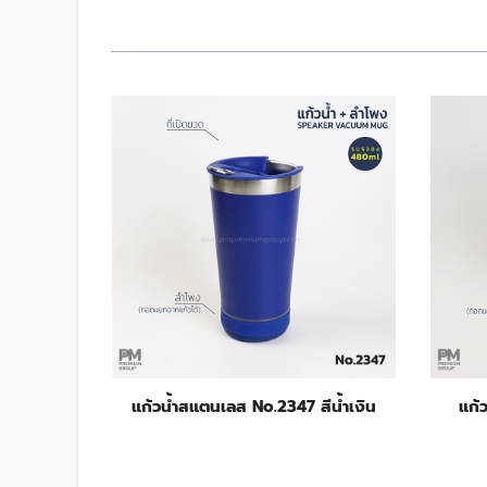
9 สีขาว
แก้วน้ำสแตนเลส No.2347 สีน้ำเงิน
แก้