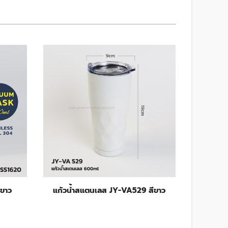
ีขาว
แก้วน้ำสแตนเลส JY-VA529 สีขาว
แก้วน้ำ