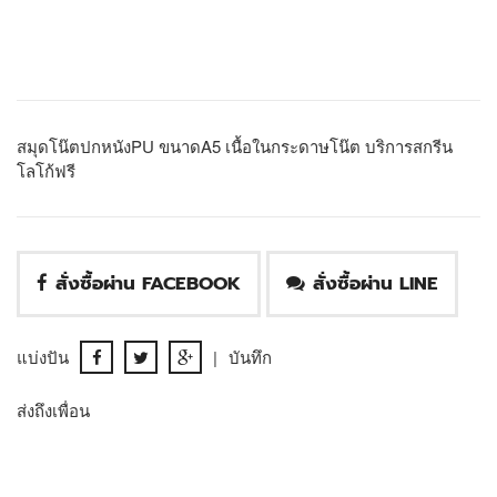
สมุดโน๊ตปกหนังPU ขนาดA5 เนื้อในกระดาษโน๊ต บริการสกรีน
โลโก้ฟรี
สั่งซื้อผ่าน FACEBOOK
สั่งซื้อผ่าน LINE
แบ่งปัน
|
บันทึก
ส่งถึงเพื่อน