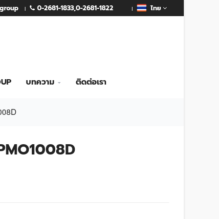
0-2681-1833
,
0-2681-1822
mgroup
ไทย
OUP
บทความ
ติดต่อเรา
1008D
ัน PMO1008D