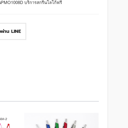
ุ่นPMO1008D บริการสกรีนโลโก้ฟรี
ื้อผ่าน LINE