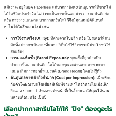
แม้เราจะอยู่ในยุค Paperless แต่ปากกายังคงเป็นอุปกรณ์ที่ขาดไม่
ได้ในชีวิตประจำวัน ไม่ว่าจะเป็นการเซ็นเอกสาร การจดบันทึกย่อ
หรือ การวางแผนงาน ปากกาสกรีนโลโก้จึงมีคุณสมบัติพิเศษที่
หาไม่ได้ในสื่อออนไลน์ เช่น
การใช้งานจริง (Utility):
ที่ต่างจากใบปลิว หรือ โปสเตอร์ที่คน
มักทิ้ง ปากกาเป็นของที่คนจะ "เก็บไว้ใช้" เพราะมีประโยชน์ใช้
สอยอื่นๆ
การมองเห็นซ้ำ (Brand Exposure):
ทุกครั้งที่ลูกค้าหยิบ
ปากกาขึ้นมาจดบันทึก โลโก้ของคุณจะผ่านสายตาพวกเขา
เสมอ เกิดการตอกย้ำแบรนด์ (Brand Recall) โดยไม่รู้ตัว
ต้นทุนต่อการเข้าถึงต่ำมาก (Cost per Impression):
เมื่อเทียบ
กับค่าโฆษณาบนโซเชียลมีเดียที่จ่ายเท่าไหร่ก็หายไปเมื่อเลิก
ยิงแอด ปากกา 1 ด้ามอาจทำหน้าที่เป็นโฆษณาให้คุณได้นาน
หลายเดือน หรือ เป็นปี
เลือกปากกาสกรีนโลโก้ให้ "ปัง" ต้องดูอะไร