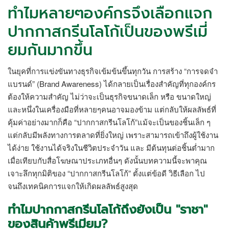
ทำไมหลายๆองค์กรจึงเลือกแจก
ปากกาสกรีนโลโก้เป็นของพรีเมี่
ยมกันมากขึ้น
ในยุคที่การแข่งขันทางธุรกิจเข้มข้นขึ้นทุกวัน การสร้าง “การจดจำ
แบรนด์” (Brand Awareness) ได้กลายเป็นเรื่องสำคัญที่ทุกองค์กร
ต้องให้ความสำคัญ ไม่ว่าจะเป็นธุรกิจขนาดเล็ก หรือ ขนาดใหญ่
และหนึ่งในเครื่องมือที่หลายๆคนอาจมองข้าม แต่กลับให้ผลลัพธ์ที่
คุ้มค่าอย่างมากก็คือ “ปากกาสกรีนโลโก้”แม้จะเป็นของชิ้นเล็ก ๆ
แต่กลับมีพลังทางการตลาดที่ยิ่งใหญ่ เพราะสามารถเข้าถึงผู้ใช้งาน
ได้ง่าย ใช้งานได้จริงในชีวิตประจำวัน และ มีต้นทุนต่อชิ้นต่ำมาก
เมื่อเทียบกับสื่อโฆษณาประเภทอื่นๆ ดังนั้นบทความนี้จะพาคุณ
เจาะลึกทุกมิติของ “ปากกาสกรีนโลโก้” ตั้งแต่ข้อดี วิธีเลือก ไป
จนถึงเทคนิคการแจกให้เกิดผลลัพธ์สูงสุด
ทำไม
ปากกาสกรีนโลโก้
ถึงยังเป็น "ราชา"
ของสินค้าพรีเมียม?