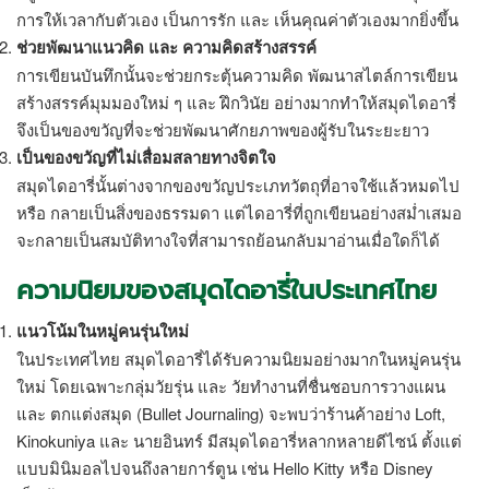
การให้เวลากับตัวเอง เป็นการรัก และ เห็นคุณค่าตัวเองมากยิ่งขึ้น
ช่วยพัฒนาแนวคิด และ ความคิดสร้างสรรค์
การเขียนบันทึกนั้นจะช่วยกระตุ้นความคิด พัฒนาสไตล์การเขียน
สร้างสรรค์มุมมองใหม่ ๆ และ ฝึกวินัย อย่างมากทำให้
สมุดไดอารี่
จึงเป็นของขวัญที่จะช่วยพัฒนาศักยภาพของผู้รับในระยะยาว
เป็นของขวัญที่ไม่เสื่อมสลายทางจิตใจ
สมุดไดอารี่นั้นต่างจากของขวัญประเภทวัตถุที่อาจใช้แล้วหมดไป
หรือ กลายเป็นสิ่งของธรรมดา แต่ไดอารี่ที่ถูกเขียนอย่างสม่ำเสมอ
จะกลายเป็นสมบัติทางใจที่สามารถย้อนกลับมาอ่านเมื่อใดก็ได้
ความนิยมของ
สมุดไดอารี่
ในประเทศไทย
แนวโน้มในหมู่คนรุ่นใหม่
ในประเทศไทย
สมุดไดอารี่
ได้รับความนิยมอย่างมากในหมู่คนรุ่น
ใหม่ โดยเฉพาะกลุ่มวัยรุ่น และ วัยทำงานที่ชื่นชอบการวางแผน
และ ตกแต่งสมุด (Bullet Journaling) จะพบว่าร้านค้าอย่าง Loft,
Kinokuniya และ นายอินทร์ มีสมุดไดอารี่หลากหลายดีไซน์ ตั้งแต่
แบบมินิมอลไปจนถึงลายการ์ตูน เช่น Hello Kitty หรือ Disney