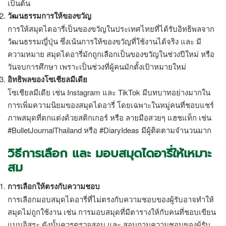
เป็นต้น
วัฒนธรรมการให้ของขวัญ
การให้
สมุดไดอารี่
เป็นของขวัญในประเทศไทยที่ได้รับอิทธิพลจาก
วัฒนธรรมญี่ปุ่น ซึ่งเน้นการให้ของขวัญที่ใช้งานได้จริง และ มี
ความหมาย สมุดไดอารี่มักถูกเลือกเป็นของขวัญในช่วงปีใหม่ หรือ
วันจบการศึกษา เพราะเป็นช่วงที่ผู้คนมักตั้งเป้าหมายใหม่
อิทธิพลของโซเชียลมีเดีย
โซเชียลมีเดีย เช่น Instagram และ TikTok มีบทบาทอย่างมากใน
การเพิ่มความนิยมของสมุดไดอารี่ โดยเฉพาะในหมู่คนที่ชอบแชร์
ภาพสมุดที่ตกแต่งด้วยสติกเกอร์ หรือ ลายมือสวยๆ แฮชแท็ก เช่น
#BulletJournalThailand หรือ #DiaryIdeas มีผู้ติดตามจำนวนมาก
วิธีการเลือก และ มอบ
สมุดไดอารี่
ให้เหมาะ
สม
การเลือกให้ตรงกับความชอบ
การเลือกมอบสมุดไดอารี่ที่ไม่ตรงกับความชอบของผู้รับอาจทำให้
สมุดไม่ถูกใช้งาน เช่น การมอบสมุดที่มีตารางให้กับคนที่ชอบเขียน
แบบอิสระ ดังนั้นควรตรวจสอบ และ สอบถามความชอบของผู้รับ