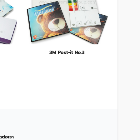
3M Post-it No.3
ดต่อเรา